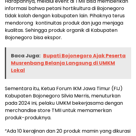
Harapannya, melalui event di TMII bisa memberikan
informasi bahwa petani hortikultura di Bojonegoro
tidak kalah dengan kabupaten lain. Pihaknya terus
mendorong kontinuitas produk dan juga menjaga
kualitas. Sehingga produk organik di Kabupaten
Bojonegoro bisa ekspor.
Baca Juga:
Bupati Bojonegoro Ajak Peserta
Musrenbang Belanja Langsung di UMKM
Lokal
Sementara itu, Ketua Forum IKM Jawa Timur (FIJ)
Kabupaten Bojonegoro Silvia Merris, menuturkan
pada 2024 ini, pelaku UMKM bekerjasama dengan
Baca Juga:
Yuk gabung jadi mahasiswa STIE
merchandise store TMII untuk memamerkan
Cendekia Bojonegoro, ini caranya
produk-produknya.
“Ada 10 kerajinan dan 20 produk mamin yang dikurasi