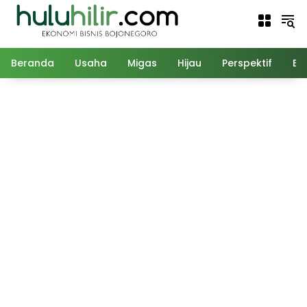
Langsung
ke
konten
Beranda
Usaha
Migas
Hijau
Perspektif
Ed