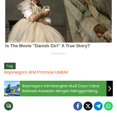
Tag:
Bojonegoro
IKM
Promosi
UMKM
Bojonegoro Kembangkan Budi Daya Cabai
Berbasis Kawasan dengan Menggandeng
BRIN