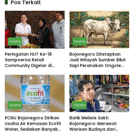
Pos Terkait
Usaha
Usaha
Peringatan HUT Ke-18
Bojonegoro Ditetapkan
Sampoerna Retail
Jadi Wilayah Sumber Bibit
Community Digelar di
Sapi Peranakan Ongole
Pendopo Malowopati
(PO)
Bojonegoro
Usaha
Usaha
PCNU Bojonegoro Dirikan
Batik Meliwis Sakti
Usaha Air Kemasan Ecofit
Bojonegoro: Merawat
Water, Sediakan Banyak
Warisan Budaya dari
Usaha