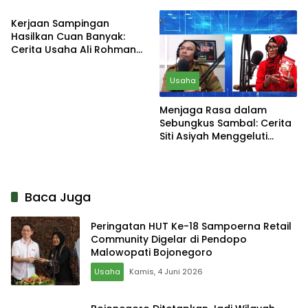
Varian
Sobontoro
Kerjaan Sampingan
Hasilkan Cuan Banyak:
Cerita Usaha Ali Rohman
Beternak Puyuh
Usaha
Menjaga Rasa dalam
Sebungkus Sambal: Cerita
Siti Asiyah Menggeluti
Bisnis Sambal Pecel
Kemasan
Baca Juga
Peringatan HUT Ke-18 Sampoerna Retail
Community Digelar di Pendopo
Malowopati Bojonegoro
Usaha
Kamis, 4 Juni 2026