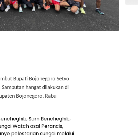
isambut Bupati Bojonegoro Setyo
 Sambutan hangat dilakukan di
upaten Bojonegoro, Rabu
 Bencheghib, Sam Bencheghib,
ungai Watch asal Perancis,
e pelestarian sungai melalui