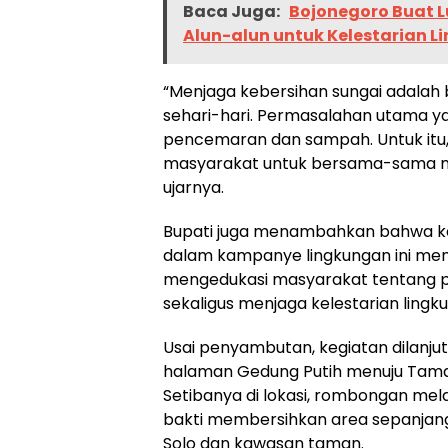
Baca Juga:
Bojonegoro Buat L
Alun-alun untuk Kelestarian 
“Menjaga kebersihan sungai adalah b
sehari-hari. Permasalahan utama ya
pencemaran dan sampah. Untuk itu,
masyarakat untuk bersama-sama mel
ujarnya.
Bupati juga menambahkan bahwa ke
dalam kampanye lingkungan ini menj
mengedukasi masyarakat tentang p
sekaligus menjaga kelestarian lingk
Usai penyambutan, kegiatan dilanju
halaman Gedung Putih menuju Tama
Setibanya di lokasi, rombongan mela
bakti membersihkan area sepanjan
Solo dan kawasan taman.