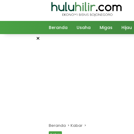
Langsung
ke
konten
Beranda
Usaha
Migas
Hijau
×
Beranda
Kabar