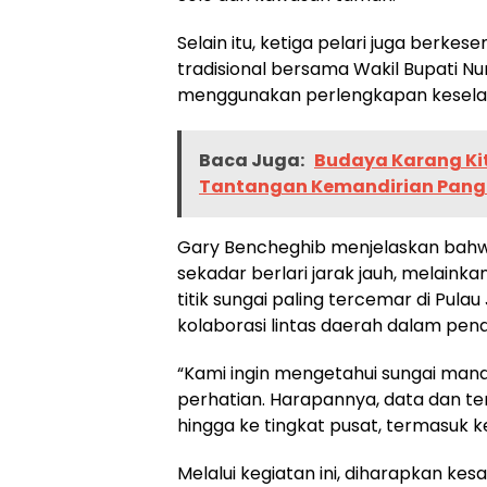
Selain itu, ketiga pelari juga berk
tradisional bersama Wakil Bupati Nu
menggunakan perlengkapan kesel
Baca Juga:
Budaya Karang Kit
Tantangan Kemandirian Pang
Gary Bencheghib menjelaskan bahwa
sekadar berlari jarak jauh, melainkan
titik sungai paling tercemar di Pu
kolaborasi lintas daerah dalam pe
“Kami ingin mengetahui sungai ma
perhatian. Harapannya, data dan t
hingga ke tingkat pusat, termasuk ke
Melalui kegiatan ini, diharapkan k