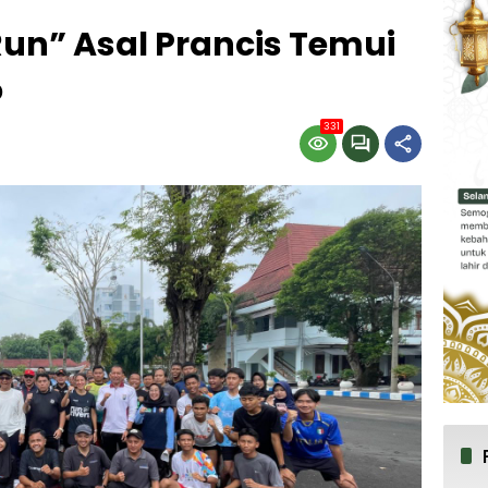
 Run” Asal Prancis Temui
o
331