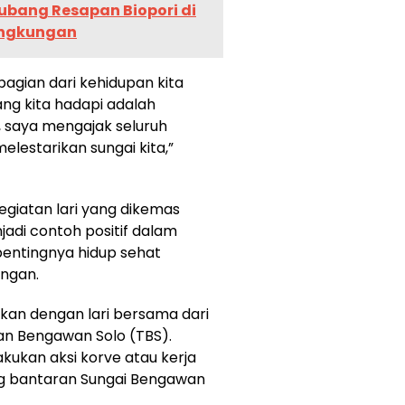
ubang Resapan Biopori di
Lingkungan
agian dari kehidupan kita
ng kita hadapi adalah
 saya mengajak seluruh
estarikan sungai kita,”
giatan lari yang dikemas
adi contoh positif dalam
entingnya hidup sehat
ungan.
tkan dengan lari bersama dari
n Bengawan Solo (TBS).
kukan aksi korve atau kerja
g bantaran Sungai Bengawan