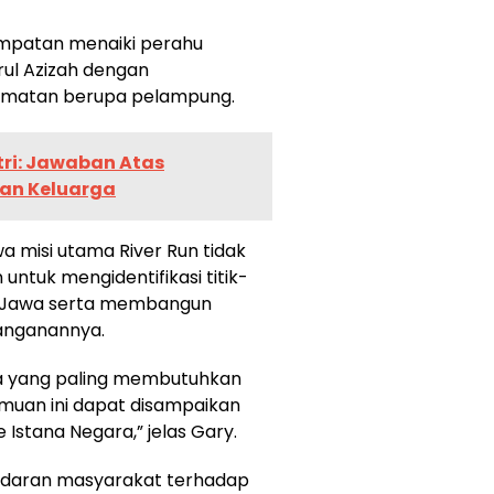
esempatan menaiki perahu
rul Azizah dengan
amatan berupa pelampung.
ri: Jawaban Atas
an Keluarga
 misi utama River Run tidak
 untuk mengidentifikasi titik-
lau Jawa serta membangun
nanganannya.
na yang paling membutuhkan
emuan ini dapat disampaikan
 Istana Negara,” jelas Gary.
esadaran masyarakat terhadap