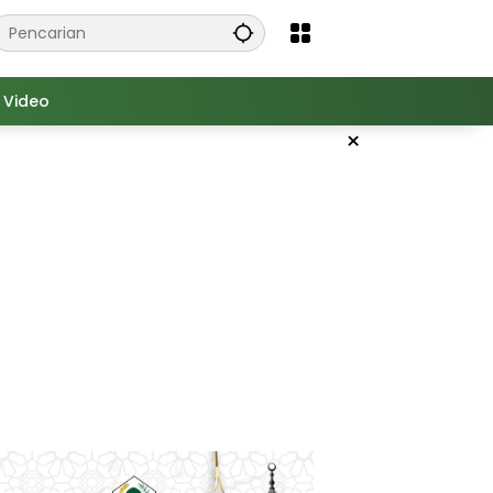
Video
×