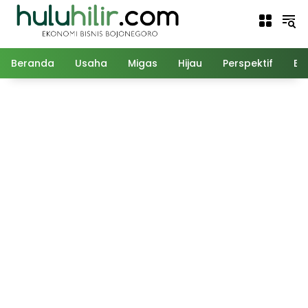
Langsung
ke
konten
Beranda
Usaha
Migas
Hijau
Perspektif
Ed