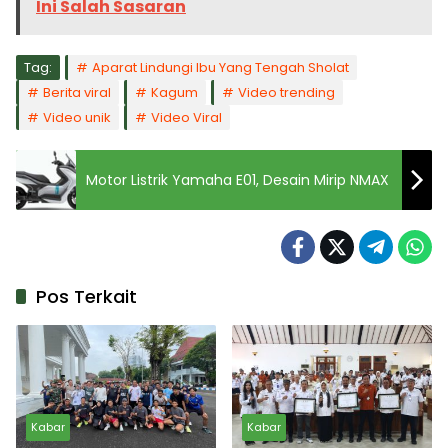
Ini Salah Sasaran
Tag:
Aparat Lindungi Ibu Yang Tengah Sholat
Berita viral
Kagum
Video trending
Video unik
Video Viral
Motor Listrik Yamaha E01, Desain Mirip NMAX
Pos Terkait
Kabar
Kabar