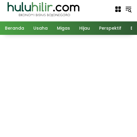
Langsung
ke
konten
Beranda
Usaha
Migas
Hijau
Perspektif
Ed