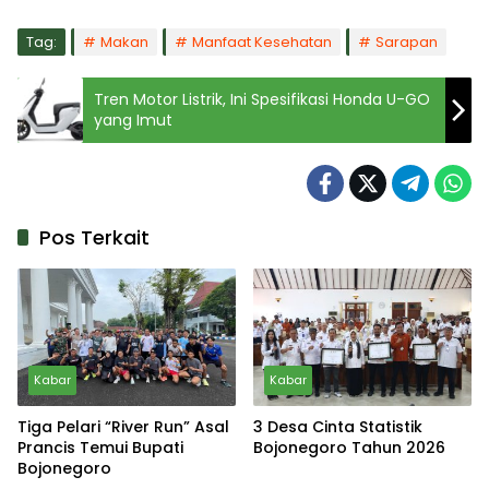
Tag:
Makan
Manfaat Kesehatan
Sarapan
Tren Motor Listrik, Ini Spesifikasi Honda U-GO
yang Imut
Pos Terkait
Kabar
Kabar
Tiga Pelari “River Run” Asal
3 Desa Cinta Statistik
Prancis Temui Bupati
Bojonegoro Tahun 2026
Bojonegoro