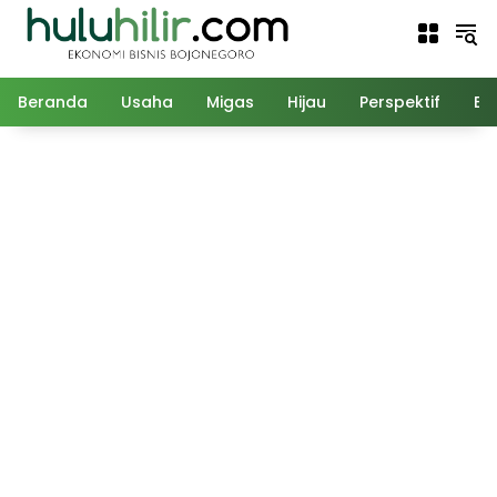
Langsung
ke
konten
Beranda
Usaha
Migas
Hijau
Perspektif
Ed