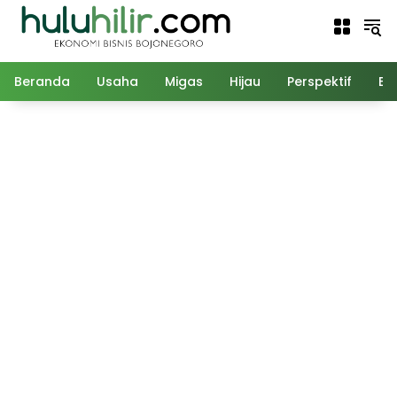
Langsung
ke
konten
Beranda
Usaha
Migas
Hijau
Perspektif
Ed