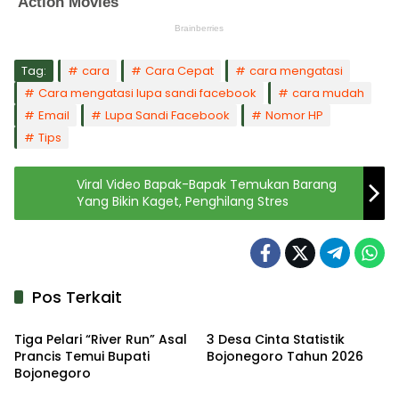
Tag:
cara
Cara Cepat
cara mengatasi
Cara mengatasi lupa sandi facebook
cara mudah
Email
Lupa Sandi Facebook
Nomor HP
Tips
Viral Video Bapak-Bapak Temukan Barang
Yang Bikin Kaget, Penghilang Stres
Pos Terkait
Kabar
Kabar
Tiga Pelari “River Run” Asal
3 Desa Cinta Statistik
Prancis Temui Bupati
Bojonegoro Tahun 2026
Bojonegoro
Kabar
Kabar