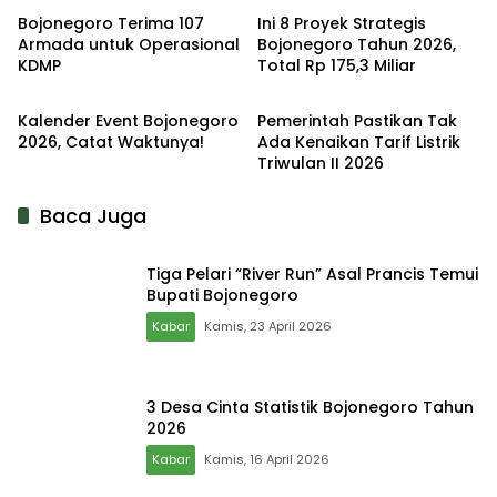
Bojonegoro Terima 107
Ini 8 Proyek Strategis
Armada untuk Operasional
Bojonegoro Tahun 2026,
KDMP
Total Rp 175,3 Miliar
Kabar
Kabar
Kalender Event Bojonegoro
Pemerintah Pastikan Tak
2026, Catat Waktunya!
Ada Kenaikan Tarif Listrik
Triwulan II 2026
Baca Juga
Tiga Pelari “River Run” Asal Prancis Temui
Bupati Bojonegoro
Kabar
Kamis, 23 April 2026
3 Desa Cinta Statistik Bojonegoro Tahun
2026
Kabar
Kamis, 16 April 2026