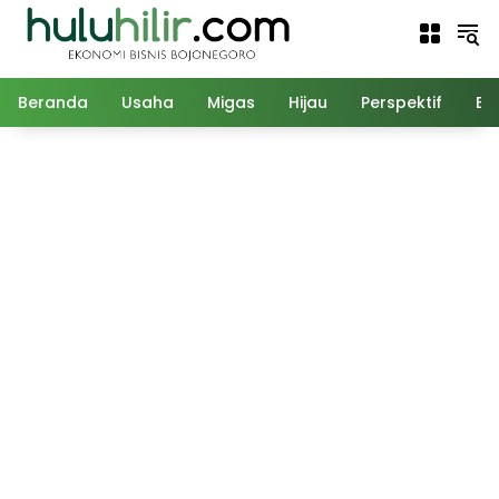
Langsung
ke
konten
Beranda
Usaha
Migas
Hijau
Perspektif
Ed