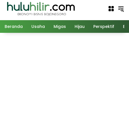
Langsung
ke
konten
Beranda
Usaha
Migas
Hijau
Perspektif
Ed