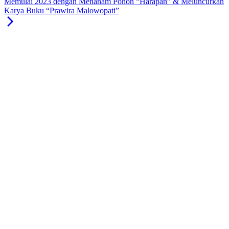
Memulai 2023 dengan Menanam Pohon “Harapan” & Meluncurkan
Karya Buku “Prawira Malowopati”