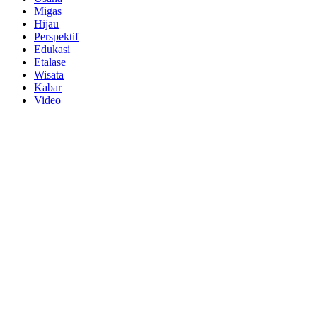
Migas
Hijau
Perspektif
Edukasi
Etalase
Wisata
Kabar
Video