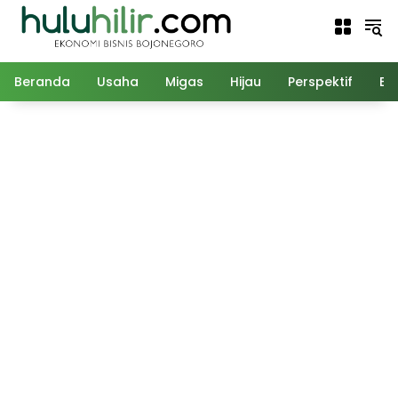
Langsung
ke
konten
Beranda
Usaha
Migas
Hijau
Perspektif
Ed