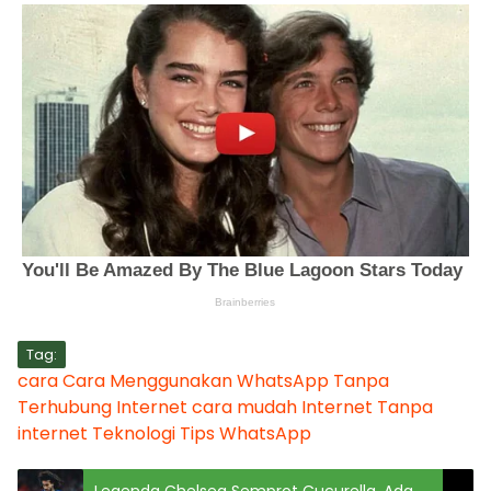
Tag:
cara
Cara Menggunakan WhatsApp Tanpa
Terhubung Internet
cara mudah
Internet
Tanpa
internet
Teknologi
Tips
WhatsApp
Legenda Chelsea Semprot Cucurella, Ada