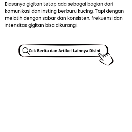
Biasanya gigitan tetap ada sebagai bagian dari
komunikasi dan insting berburu kucing. Tapi dengan
melatih dengan sabar dan konsisten, frekuensi dan
intensitas gigitan bisa dikurangi.