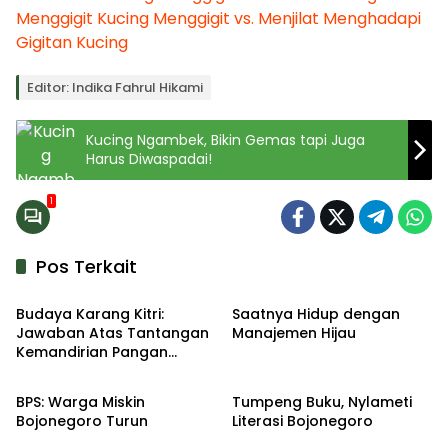
Menggigit
Kucing Menggigit vs. Menjilat
Menghadapi
Gigitan Kucing
Editor: Indika Fahrul Hikami
Kucing Ngambek, Bikin Gemas tapi Juga
Harus Diwaspadai!
1
Pos Terkait
Hijau
Hijau
Budaya Karang Kitri:
Saatnya Hidup dengan
Jawaban Atas Tantangan
Manajemen Hijau
Kemandirian Pangan
Perspektif
Perspektif
Keluarga
BPS: Warga Miskin
Tumpeng Buku, Nylameti
Bojonegoro Turun
Literasi Bojonegoro
Perspektif