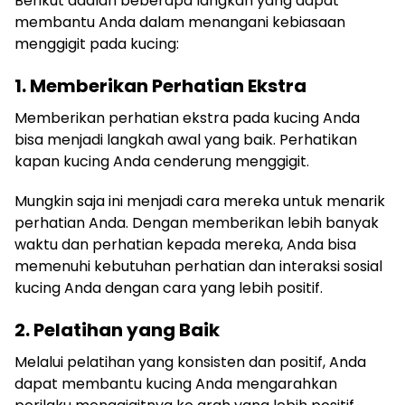
Berikut adalah beberapa langkah yang dapat
membantu Anda dalam menangani kebiasaan
menggigit pada kucing:
1. Memberikan Perhatian Ekstra
Memberikan perhatian ekstra pada kucing Anda
bisa menjadi langkah awal yang baik. Perhatikan
kapan kucing Anda cenderung menggigit.
Mungkin saja ini menjadi cara mereka untuk menarik
perhatian Anda. Dengan memberikan lebih banyak
waktu dan perhatian kepada mereka, Anda bisa
memenuhi kebutuhan perhatian dan interaksi sosial
kucing Anda dengan cara yang lebih positif.
2. Pelatihan yang Baik
Melalui pelatihan yang konsisten dan positif, Anda
dapat membantu kucing Anda mengarahkan