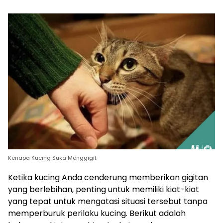
Kenapa Kucing Suka Menggigit
Ketika kucing Anda cenderung memberikan gigitan
yang berlebihan, penting untuk memiliki kiat-kiat
yang tepat untuk mengatasi situasi tersebut tanpa
memperburuk perilaku kucing. Berikut adalah