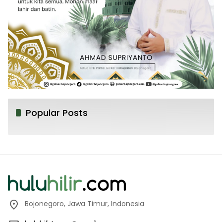
Popular Posts
Bojonegoro, Jawa Timur, Indonesia