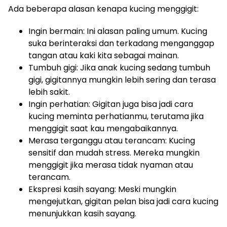
Ada beberapa alasan kenapa kucing menggigit:
Ingin bermain: Ini alasan paling umum. Kucing
suka berinteraksi dan terkadang menganggap
tangan atau kaki kita sebagai mainan.
Tumbuh gigi: Jika anak kucing sedang tumbuh
gigi, gigitannya mungkin lebih sering dan terasa
lebih sakit.
Ingin perhatian: Gigitan juga bisa jadi cara
kucing meminta perhatianmu, terutama jika
menggigit saat kau mengabaikannya.
Merasa terganggu atau terancam: Kucing
sensitif dan mudah stress. Mereka mungkin
menggigit jika merasa tidak nyaman atau
terancam.
Ekspresi kasih sayang: Meski mungkin
mengejutkan, gigitan pelan bisa jadi cara kucing
menunjukkan kasih sayang.