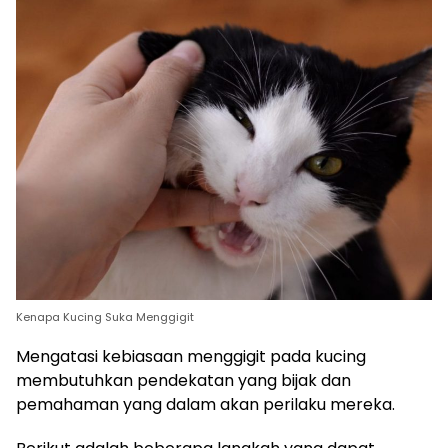
Kenapa Kucing Suka Menggigit
Mengatasi kebiasaan menggigit pada kucing
membutuhkan pendekatan yang bijak dan
pemahaman yang dalam akan perilaku mereka.