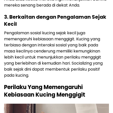
mereka senang berada di dekat Anda.
3. Berkaitan dengan Pengalaman Sejak
Kecil
Pengalaman sosial kucing sejak kecil juga
memengaruhi kebiasaan menggigit. Kucing yang
terbiasa dengan interaksi sosial yang baik pada
masa kecilnya cenderung memiliki kemungkinan
lebih kecil untuk menunjukkan perilaku menggigit
yang berlebihan di kemudian hari. Socializing yang
baik sejak dini dapat membentuk perilaku positif
pada kucing.
Perilaku Yang Memengaruhi
Kebiasaan Kucing Menggigit