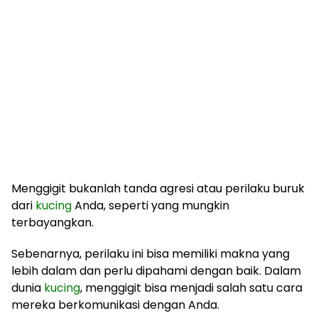
Menggigit bukanlah tanda agresi atau perilaku buruk
dari
kucing
Anda, seperti yang mungkin
terbayangkan.
Sebenarnya, perilaku ini bisa memiliki makna yang
lebih dalam dan perlu dipahami dengan baik. Dalam
dunia
kucing
, menggigit bisa menjadi salah satu cara
mereka berkomunikasi dengan Anda.