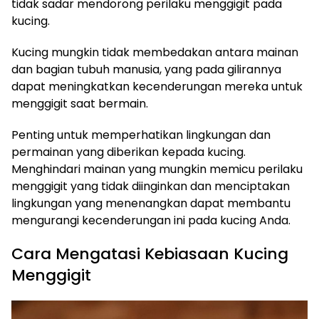
tidak sadar mendorong perilaku menggigit pada
kucing.
Kucing mungkin tidak membedakan antara mainan
dan bagian tubuh manusia, yang pada gilirannya
dapat meningkatkan kecenderungan mereka untuk
menggigit saat bermain.
Penting untuk memperhatikan lingkungan dan
permainan yang diberikan kepada kucing.
Menghindari mainan yang mungkin memicu perilaku
menggigit yang tidak diinginkan dan menciptakan
lingkungan yang menenangkan dapat membantu
mengurangi kecenderungan ini pada kucing Anda.
Cara Mengatasi Kebiasaan Kucing
Menggigit