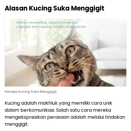
Alasan Kucing Suka Menggigit
Kenapa Kucing Suka Menggigit
Kucing adalah makhluk yang memiliki cara unik
dalam berkomunikasi. Salah satu cara mereka
mengekspresikan perasaan adalah melalui tindakan
menggigit.