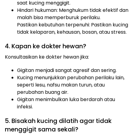
saat kucing menggigit.
Hindari hukuman: Menghukum tidak efektif dan
malah bisa memperburuk perilaku.
Pastikan kebutuhan terpenuhi: Pastikan kucing
tidak kelaparan, kehausan, bosan, atau stress.
4. Kapan ke dokter hewan?
Konsultasikan ke dokter hewan jika:
Gigitan menjadi sangat agresif dan sering.
Kucing menunjukkan perubahan perilaku lain,
seperti lesu, nafsu makan turun, atau
perubahan buang air.
Gigitan menimbulkan luka berdarah atau
infeksi.
5. Bisakah kucing dilatih agar tidak
menggigit sama sekali?