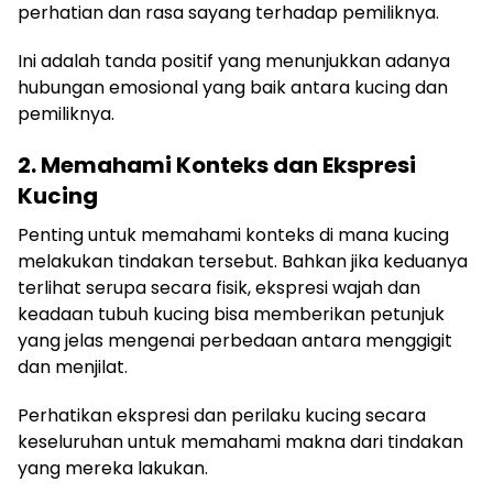
perhatian dan rasa sayang terhadap pemiliknya.
Ini adalah tanda positif yang menunjukkan adanya
hubungan emosional yang baik antara kucing dan
pemiliknya.
2. Memahami Konteks dan Ekspresi
Kucing
Penting untuk memahami konteks di mana kucing
melakukan tindakan tersebut. Bahkan jika keduanya
terlihat serupa secara fisik, ekspresi wajah dan
keadaan tubuh kucing bisa memberikan petunjuk
yang jelas mengenai perbedaan antara menggigit
dan menjilat.
Perhatikan ekspresi dan perilaku kucing secara
keseluruhan untuk memahami makna dari tindakan
yang mereka lakukan.