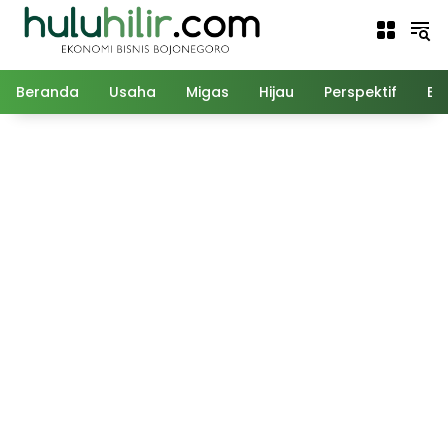
Langsung
ke
konten
Beranda
Usaha
Migas
Hijau
Perspektif
Ed