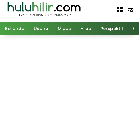
Langsung
ke
konten
Beranda
Usaha
Migas
Hijau
Perspektif
Ed