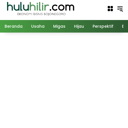
Langsung
ke
konten
Beranda
Usaha
Migas
Hijau
Perspektif
Ed