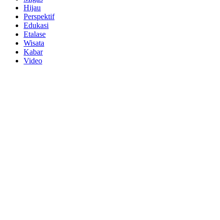
Hijau
Perspektif
Edukasi
Etalase
Wisata
Kabar
Video