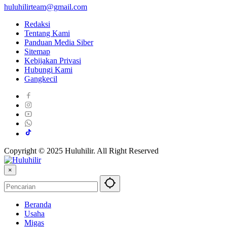
huluhilirteam@gmail.com
Redaksi
Tentang Kami
Panduan Media Siber
Sitemap
Kebijakan Privasi
Hubungi Kami
Gangkecil
Copyright © 2025 Huluhilir. All Right Reserved
×
Beranda
Usaha
Migas