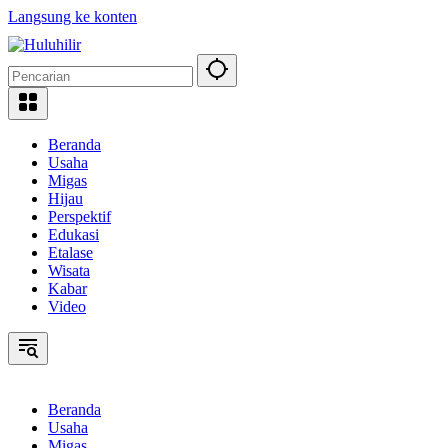
Langsung ke konten
Beranda
Usaha
Migas
Hijau
Perspektif
Edukasi
Etalase
Wisata
Kabar
Video
Beranda
Usaha
Migas