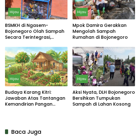
Hijau
Hijau
BSMKH di Ngasem-
Mpok Damira Gerakkan
Bojonegoro Olah Sampah
Mengolah Sampah
Secara Terintegrasi,
Rumahan di Bojonegoro
Warga Bisa Bayar Pajak
dari Sampah
Hijau
Hijau
Budaya Karang Kitri:
Aksi Nyata, DLH Bojonegoro
Jawaban Atas Tantangan
Bersihkan Tumpukan
Kemandirian Pangan
Sampah di Lahan Kosong
Keluarga
Baca Juga