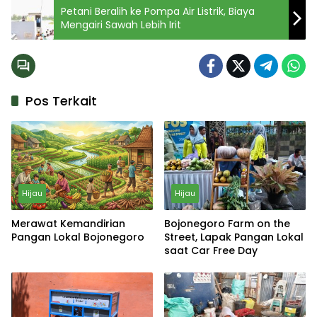
Petani Beralih ke Pompa Air Listrik, Biaya
Mengairi Sawah Lebih Irit
Pos Terkait
Hijau
Hijau
Merawat Kemandirian
Bojonegoro Farm on the
Pangan Lokal Bojonegoro
Street, Lapak Pangan Lokal
saat Car Free Day