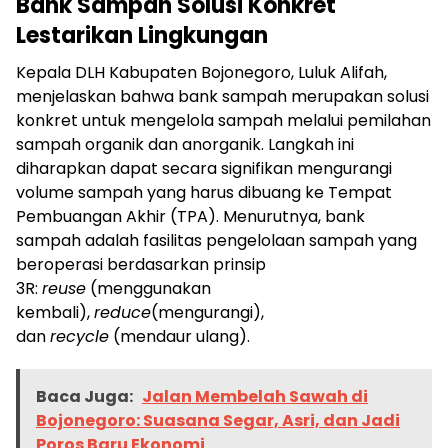
Bank Sampah Solusi Konkret
Lestarikan Lingkungan
Kepala DLH Kabupaten Bojonegoro, Luluk Alifah,
menjelaskan bahwa bank sampah merupakan solusi
konkret untuk mengelola sampah melalui pemilahan
sampah organik dan anorganik. Langkah ini
diharapkan dapat secara signifikan mengurangi
volume sampah yang harus dibuang ke Tempat
Pembuangan Akhir (TPA). Menurutnya, bank
sampah adalah fasilitas pengelolaan sampah yang
beroperasi berdasarkan prinsip
3R:
reuse
(menggunakan
kembali),
reduce
(mengurangi),
dan
recycle
(mendaur ulang).
Baca Juga:
Jalan Membelah Sawah di
Baca Juga:
Meningkatkan Wawasan Bahasa
Bojonegoro: Suasana Segar, Asri, dan Jadi
Inggris Anak-anak, Pemdes Kalianyar Gelar
Poros Baru Ekonomi