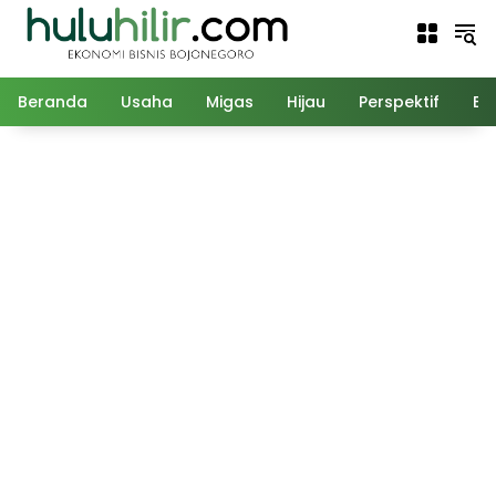
Langsung
ke
konten
Beranda
Usaha
Migas
Hijau
Perspektif
Ed