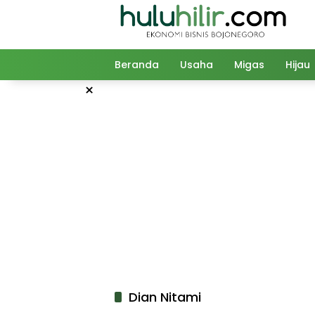
Langsung
ke
konten
Beranda
Usaha
Migas
Hijau
×
Dian Nitami