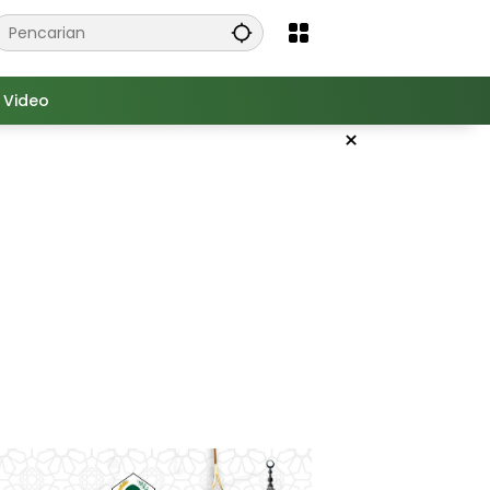
Video
×