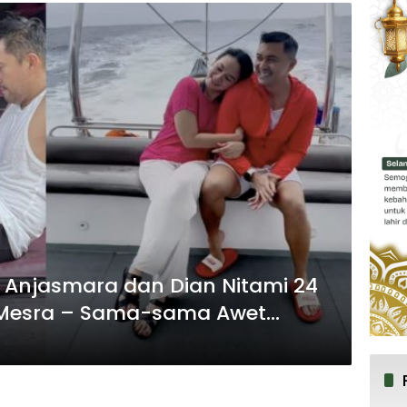
 Anjasmara dan Dian Nitami 24
 Mesra – Sama-sama Awet
sraan dan Keberhasilan Mereka