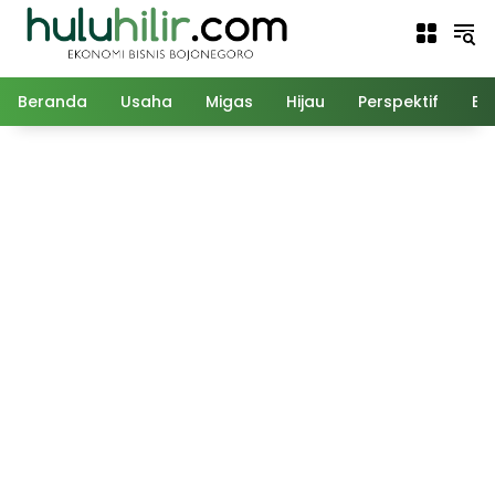
Langsung
ke
konten
Beranda
Usaha
Migas
Hijau
Perspektif
Ed