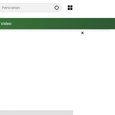
Video
×