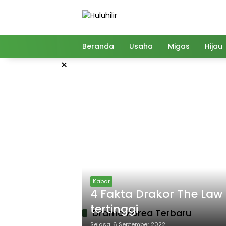
Langsung
ke
konten
Beranda
Usaha
Migas
Hijau
×
Kabar
4 Fakta Drakor The Law
tertinggi
Drama Korea Terbaru
Selasa, 6 September 2022