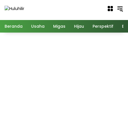
Langsung
ke
konten
Beranda
Usaha
Migas
Hijau
Perspektif
Ed