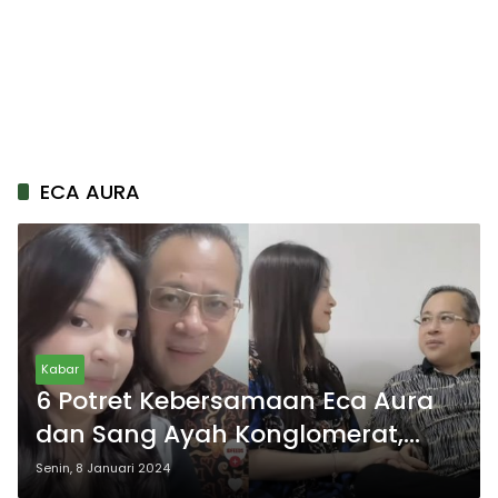
ECA AURA
Kabar
6 Potret Kebersamaan Eca Aura
dan Sang Ayah Konglomerat,
Momen Spesial yang Bikin
Senin, 8 Januari 2024