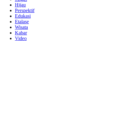
Hijau
Perspektif
Edukasi
Etalase
Wisata
Kabar
Video