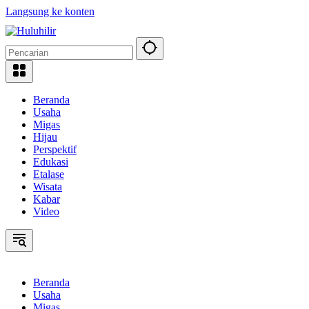
Langsung ke konten
Beranda
Usaha
Migas
Hijau
Perspektif
Edukasi
Etalase
Wisata
Kabar
Video
Beranda
Usaha
Migas