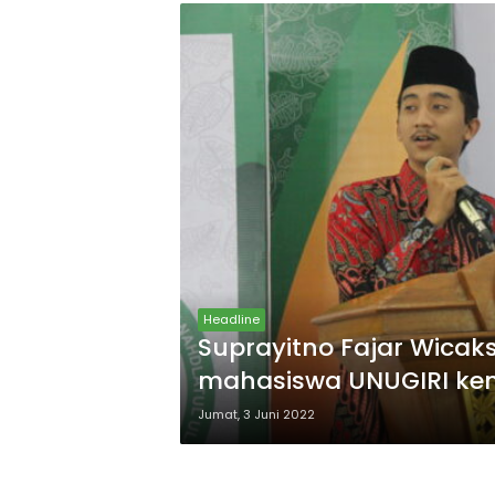
Headline
Suprayitno Fajar Wicaks
mahasiswa UNUGIRI k
Jumat, 3 Juni 2022