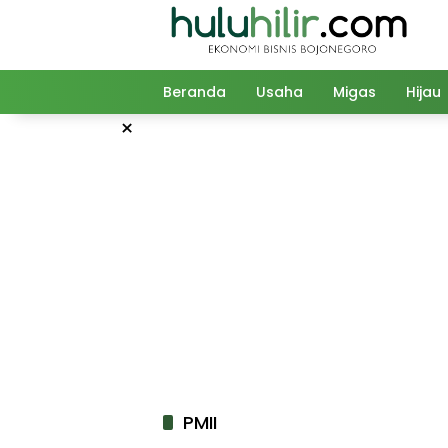
Langsung
ke
konten
Beranda
Usaha
Migas
Hijau
×
PMII