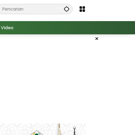
Video
×