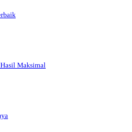
erbaik
 Hasil Maksimal
nya