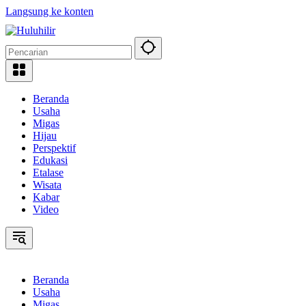
Langsung ke konten
Beranda
Usaha
Migas
Hijau
Perspektif
Edukasi
Etalase
Wisata
Kabar
Video
Beranda
Usaha
Migas