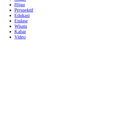
Hijau
Perspektif
Edukasi
Etalase
Wisata
Kabar
Video