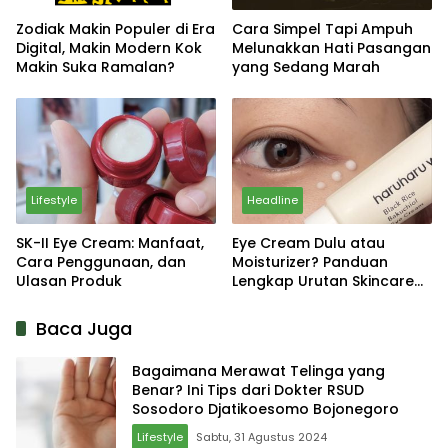
Zodiak Makin Populer di Era
Cara Simpel Tapi Ampuh
Digital, Makin Modern Kok
Melunakkan Hati Pasangan
Makin Suka Ramalan?
yang Sedang Marah
Lifestyle
Headline
SK-II Eye Cream: Manfaat,
Eye Cream Dulu atau
Cara Penggunaan, dan
Moisturizer? Panduan
Ulasan Produk
Lengkap Urutan Skincare
yang Tepat
Baca Juga
Bagaimana Merawat Telinga yang
Benar? Ini Tips dari Dokter RSUD
Sosodoro Djatikoesomo Bojonegoro
Lifestyle
Sabtu, 31 Agustus 2024