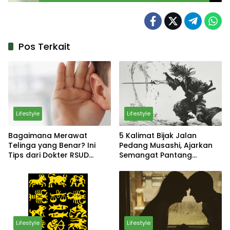
Perawatan Kulit yang Benar
Pos Terkait
Lifestyle
Lifestyle
Bagaimana Merawat
5 Kalimat Bijak Jalan
Telinga yang Benar? Ini
Pedang Musashi, Ajarkan
Tips dari Dokter RSUD
Semangat Pantang
Sosodoro Djatikoesomo
Menyerah
Bojonegoro
Lifestyle
Lifestyle