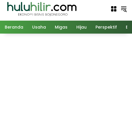
Langsung
ke
konten
Beranda
Usaha
Migas
Hijau
Perspektif
Ed