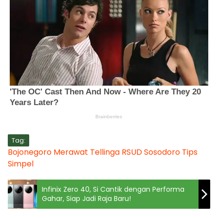
Tag:
Bojonegoro
Merawat Tellinga
RSUD Sosodoro
Tips
Simpel
Infinix Zero 40, Si Cantik dengan Performa
Gahar, Siap Jadi Raja Baru!