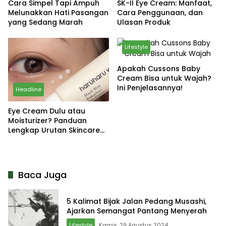
Cara Simpel Tapi Ampuh
SK-II Eye Cream: Manfaat,
Melunakkan Hati Pasangan
Cara Penggunaan, dan
yang Sedang Marah
Ulasan Produk
Lifestyle
Apakah Cussons Baby
Cream Bisa untuk Wajah?
Ini Penjelasannya!
Headline
Eye Cream Dulu atau
Moisturizer? Panduan
Lengkap Urutan Skincare
yang Tepat
Baca Juga
5 Kalimat Bijak Jalan Pedang Musashi,
Ajarkan Semangat Pantang Menyerah
Lifestyle
Kamis, 29 Agustus 2024