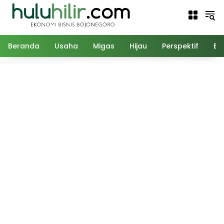
Langsung
ke
konten
Beranda
Usaha
Migas
Hijau
Perspektif
Ed