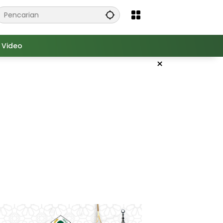
Video
×