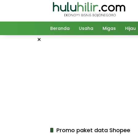
Langsung
ke
konten
Beranda
Usaha
Migas
Hijau
×
Promo paket data Shopee