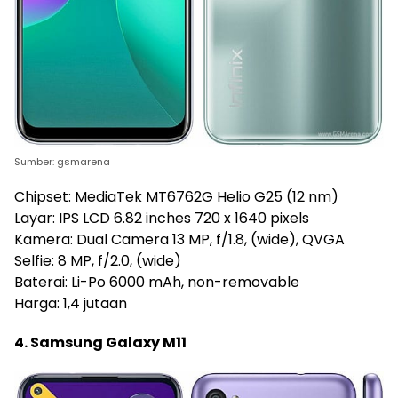
Sumber: gsmarena
Chipset: MediaTek MT6762G Helio G25 (12 nm)
Layar: IPS LCD 6.82 inches 720 x 1640 pixels
Kamera: Dual Camera 13 MP, f/1.8, (wide), QVGA
Selfie: 8 MP, f/2.0, (wide)
Baterai: Li-Po 6000 mAh, non-removable
Harga: 1,4 jutaan
4. Samsung Galaxy M11