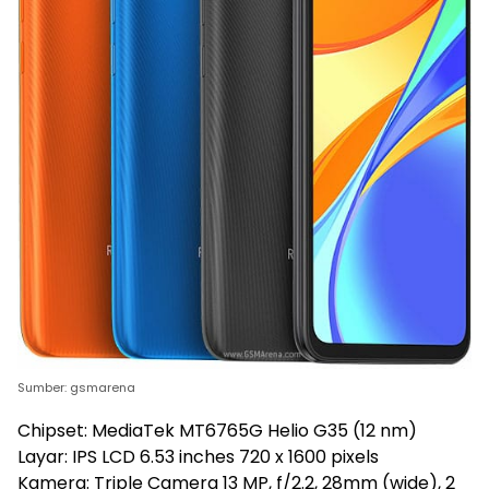
Sumber: gsmarena
Chipset: MediaTek MT6765G Helio G35 (12 nm)
Layar: IPS LCD 6.53 inches 720 x 1600 pixels
Kamera: Triple Camera 13 MP, f/2.2, 28mm (wide), 2