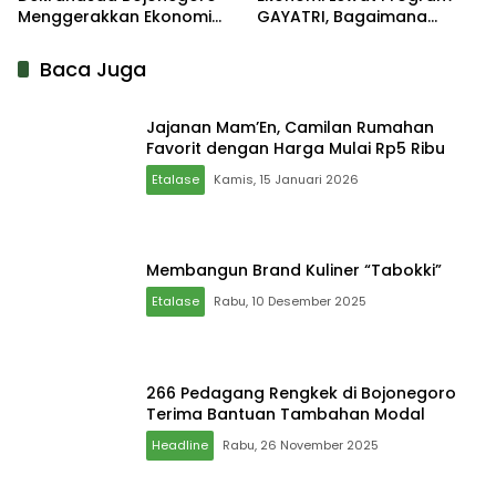
Menggerakkan Ekonomi
GAYATRI, Bagaimana
Daerah
Hasilnya?
Baca Juga
Jajanan Mam’En, Camilan Rumahan
Favorit dengan Harga Mulai Rp5 Ribu
Etalase
Kamis, 15 Januari 2026
Membangun Brand Kuliner “Tabokki”
Etalase
Rabu, 10 Desember 2025
266 Pedagang Rengkek di Bojonegoro
Terima Bantuan Tambahan Modal
Headline
Rabu, 26 November 2025