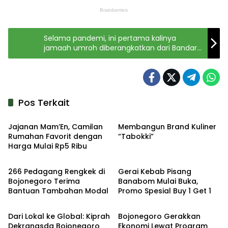
Selama pandemi, ini pertama kalinya
jamaah umroh diberangkatkan dari Bandara
Juanda
Pos Terkait
Etalase
Etalase
Jajanan Mam’En, Camilan
Membangun Brand Kuliner
Rumahan Favorit dengan
“Tabokki”
Harga Mulai Rp5 Ribu
Headline
Etalase
266 Pedagang Rengkek di
Gerai Kebab Pisang
Bojonegoro Terima
Banabom Mulai Buka,
Bantuan Tambahan Modal
Promo Spesial Buy 1 Get 1
Headline
Headline
Dari Lokal ke Global: Kiprah
Bojonegoro Gerakkan
Dekranasda Bojonegoro
Ekonomi Lewat Program