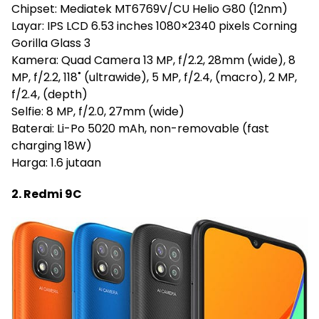
Chipset: Mediatek MT6769V/CU Helio G80 (12nm)
Layar: IPS LCD 6.53 inches 1080×2340 pixels Corning
Gorilla Glass 3
Kamera: Quad Camera 13 MP, f/2.2, 28mm (wide), 8
MP, f/2.2, 118˚ (ultrawide), 5 MP, f/2.4, (macro), 2 MP,
f/2.4, (depth)
Selfie: 8 MP, f/2.0, 27mm (wide)
Baterai: Li-Po 5020 mAh, non-removable (fast
charging 18W)
Harga: 1.6 jutaan
2. Redmi 9C