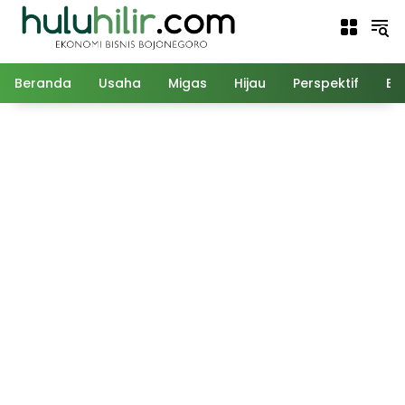
Langsung
ke
konten
Beranda
Usaha
Migas
Hijau
Perspektif
Ed