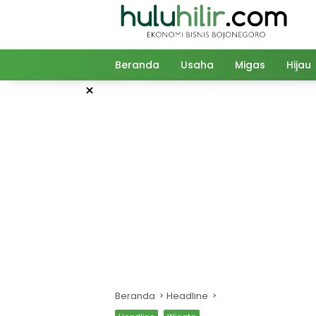
Langsung
ke
konten
Beranda
Usaha
Migas
Hijau
×
Beranda
Headline