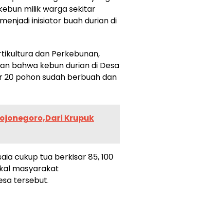
 kebun milik warga sekitar
njadi inisiator buah durian di
ikultura dan Perkebunan,
n bahwa kebun durian di Desa
tar 20 pohon sudah berbuah dan
ojonegoro,Dari Krupuk
ia cukup tua berkisar 85, 100
akal masyarakat
sa tersebut.
n