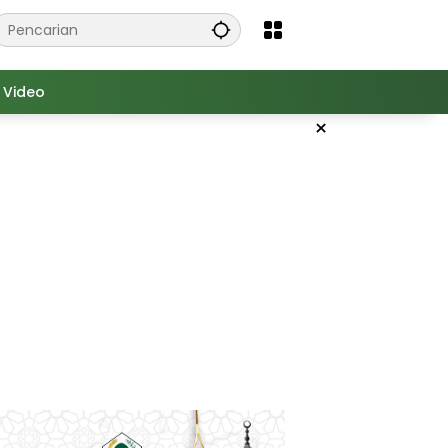
Video
×