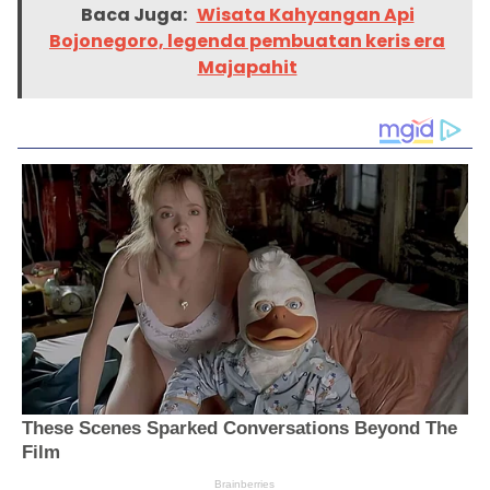
Baca Juga:
Wisata Kahyangan Api
Bojonegoro, legenda pembuatan keris era
Majapahit