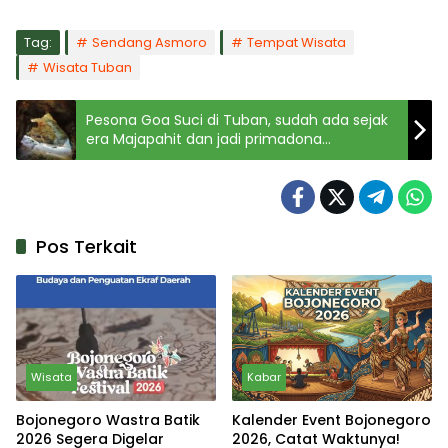
Tag:
Sendang Asmoro
Tempat Wisata
Wisata Tuban
Pesona Goa Suci di Tuban, sudah ada sejak
era Majapahit dan jadi primadona
fotografer
Pos Terkait
Wisata
Kabar
Bojonegoro Wastra Batik
Kalender Event Bojonegoro
2026 Segera Digelar
2026, Catat Waktunya!