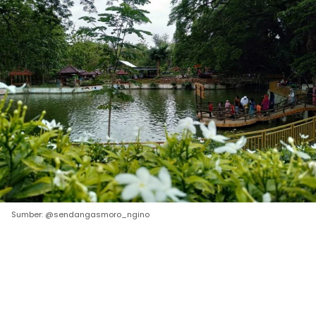
Sumber: @sendangasmoro_ngino