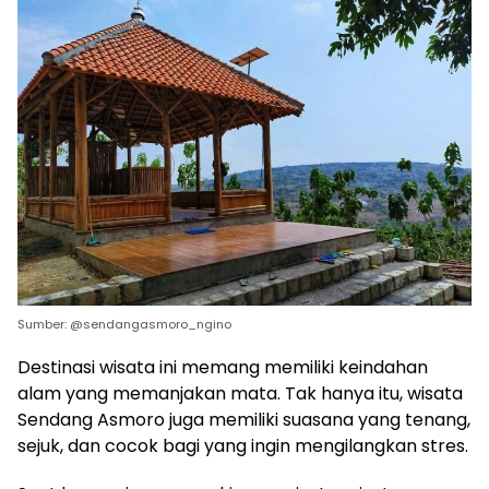
Sumber: @sendangasmoro_ngino
Destinasi wisata ini memang memiliki keindahan
alam yang memanjakan mata. Tak hanya itu, wisata
Sendang Asmoro juga memiliki suasana yang tenang,
sejuk, dan cocok bagi yang ingin mengilangkan stres.