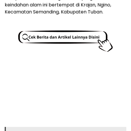
keindahan alam ini bertempat di Krajan, Ngino,
Kecamatan Semanding, Kabupaten Tuban.