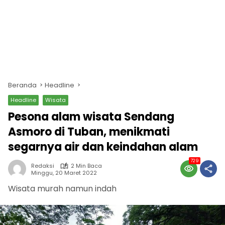
Beranda
Headline
Headline
Wisata
Pesona alam wisata Sendang
Asmoro di Tuban, menikmati
segarnya air dan keindahan alam
729
Redaksi
2 Min Baca
Minggu, 20 Maret 2022
Wisata murah namun indah