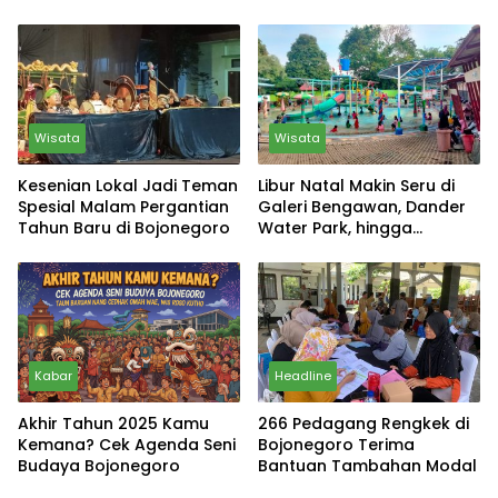
Wisata
Wisata
Kesenian Lokal Jadi Teman
Libur Natal Makin Seru di
Spesial Malam Pergantian
Galeri Bengawan, Dander
Tahun Baru di Bojonegoro
Water Park, hingga
Kayangan Api
Kabar
Headline
Akhir Tahun 2025 Kamu
266 Pedagang Rengkek di
Kemana? Cek Agenda Seni
Bojonegoro Terima
Budaya Bojonegoro
Bantuan Tambahan Modal