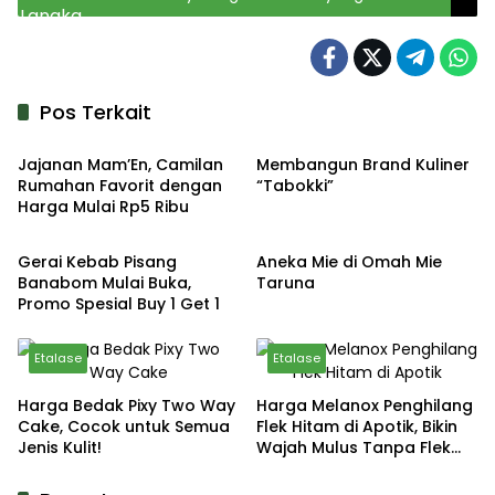
Kamu Tahu!
Pos Terkait
Etalase
Etalase
Jajanan Mam’En, Camilan
Membangun Brand Kuliner
Rumahan Favorit dengan
“Tabokki”
Harga Mulai Rp5 Ribu
Etalase
Etalase
Gerai Kebab Pisang
Aneka Mie di Omah Mie
Banabom Mulai Buka,
Taruna
Promo Spesial Buy 1 Get 1
Etalase
Etalase
Harga Bedak Pixy Two Way
Harga Melanox Penghilang
Cake, Cocok untuk Semua
Flek Hitam di Apotik, Bikin
Jenis Kulit!
Wajah Mulus Tanpa Flek
Hitam, Cuma Segini!