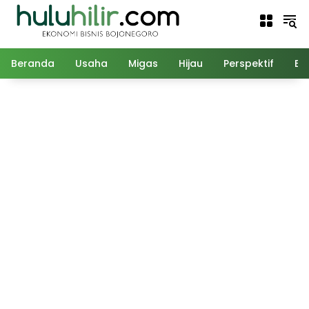
Langsung
ke
konten
Beranda
Usaha
Migas
Hijau
Perspektif
Ed