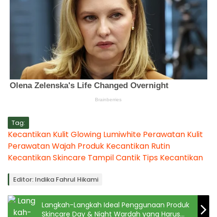
Tag:
Kecantikan
Kulit Glowing
Lumiwhite
Perawatan Kulit
Perawatan Wajah
Produk Kecantikan
Rutin
Kecantikan
Skincare
Tampil Cantik
Tips Kecantikan
Editor: Indika Fahrul Hikami
Langkah-Langkah Ideal Penggunaan Produk
Skincare Day & Night Wardah yang Harus