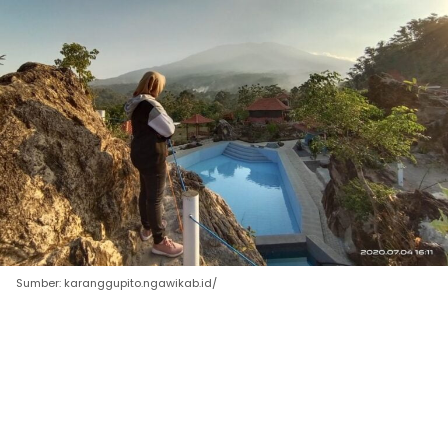
Sumber: karanggupito.ngawikab.id/