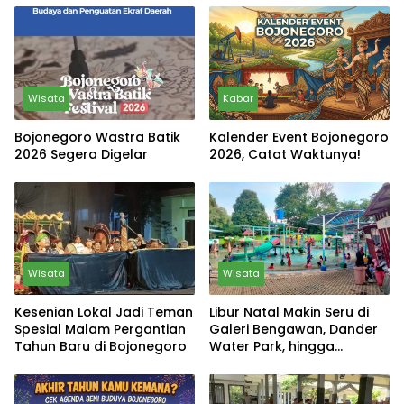
Wisata
Kabar
Bojonegoro Wastra Batik
Kalender Event Bojonegoro
2026 Segera Digelar
2026, Catat Waktunya!
Wisata
Wisata
Kesenian Lokal Jadi Teman
Libur Natal Makin Seru di
Spesial Malam Pergantian
Galeri Bengawan, Dander
Tahun Baru di Bojonegoro
Water Park, hingga
Kayangan Api