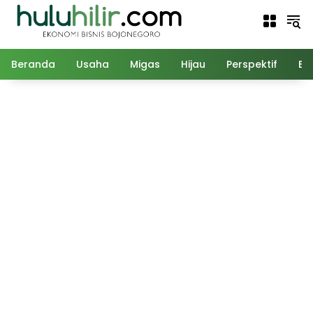
Langsung
ke
konten
Beranda
Usaha
Migas
Hijau
Perspektif
Ed