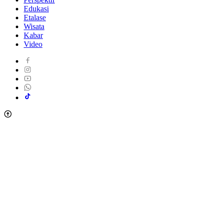
Edukasi
Etalase
Wisata
Kabar
Video