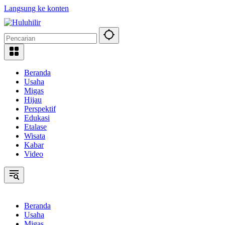
Langsung ke konten
Beranda
Usaha
Migas
Hijau
Perspektif
Edukasi
Etalase
Wisata
Kabar
Video
Beranda
Usaha
Migas