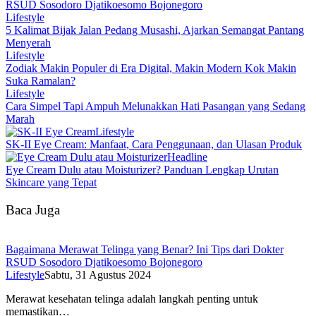
RSUD Sosodoro Djatikoesomo Bojonegoro
Lifestyle
5 Kalimat Bijak Jalan Pedang Musashi, Ajarkan Semangat Pantang
Menyerah
Lifestyle
Zodiak Makin Populer di Era Digital, Makin Modern Kok Makin
Suka Ramalan?
Lifestyle
Cara Simpel Tapi Ampuh Melunakkan Hati Pasangan yang Sedang
Marah
Lifestyle
SK-II Eye Cream: Manfaat, Cara Penggunaan, dan Ulasan Produk
Headline
Eye Cream Dulu atau Moisturizer? Panduan Lengkap Urutan
Skincare yang Tepat
Baca Juga
Bagaimana Merawat Telinga yang Benar? Ini Tips dari Dokter
RSUD Sosodoro Djatikoesomo Bojonegoro
Lifestyle
Sabtu, 31 Agustus 2024
Merawat kesehatan telinga adalah langkah penting untuk
memastikan…