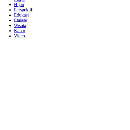
Hijau
Perspektif
Edukasi
Etalase
Wisata
Kabar
Video