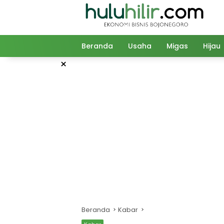
Langsung
ke
konten
Beranda
Usaha
Migas
Hijau
×
Beranda
Kabar