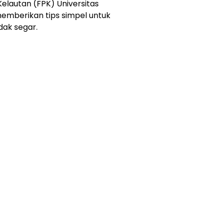
elautan (FPK) Universitas
memberikan tips simpel untuk
dak segar.