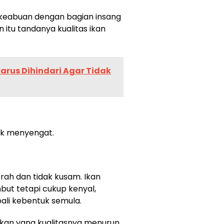
 keabuan dengan bagian insang
 itu tandanya kualitas ikan
rus Dihindari Agar Tidak
ak menyengat.
rah dan tidak kusam. Ikan
mbut tetapi cukup kenyal,
ali kebentuk semula.
ikan yang kualitasnya menurun