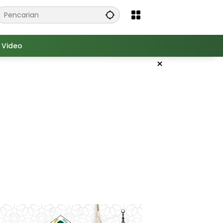
Video
×