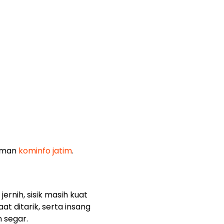
laman
kominfo jatim
.
ernih, sisik masih kuat
t ditarik, serta insang
 segar.