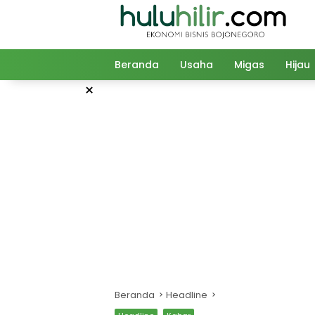
Langsung
ke
konten
Beranda
Usaha
Migas
Hijau
×
Beranda
Headline