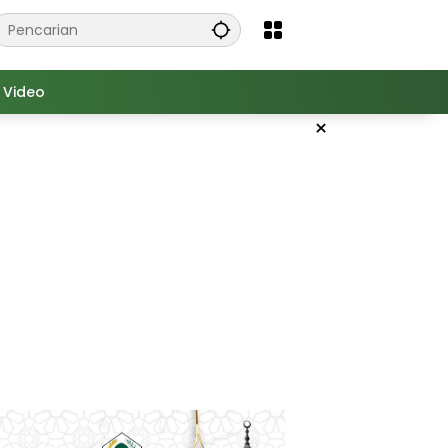
Video
×