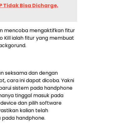
 Tidak Bisa Dicharge,
an mencoba mengaktifkan fitur
uto Kill ialah fitur yang membuat
backgorund.
gan seksama dan dengan
, cara ini dapat dicoba. Yakni
arui sistem pada handphone
n hanya tinggal masuk pada
device dan pilih software
Pastikan kalian telah
u pada handphone.