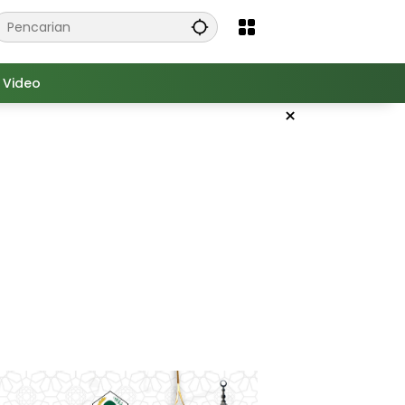
Video
×