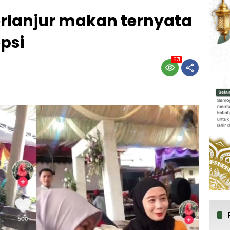
erlanjur makan ternyata
psi
571