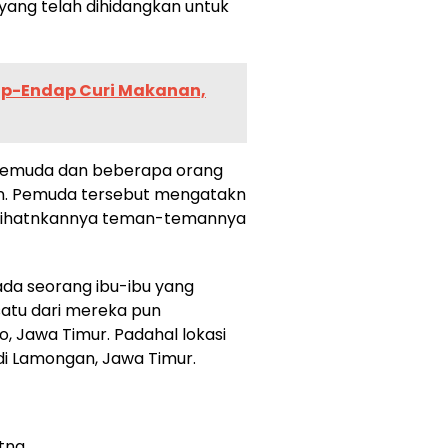
yang telah dihidangkan untuk
ap-Endap Curi Makanan,
pemuda dan beberapa orang
han. Pemuda tersebut mengatakn
erlihatnkannya teman-temannya
ada seorang ibu-ibu yang
satu dari mereka pun
o, Jawa Timur. Padahal lokasi
di Lamongan, Jawa Timur.
atna