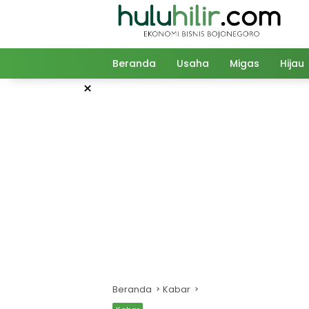
Langsung
ke
konten
Beranda
Usaha
Migas
Hijau
×
Beranda
Kabar