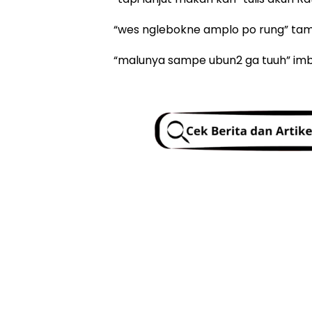
“wes nglebokne amplo po rung” ta
“malunya sampe ubun2 ga tuuh” im