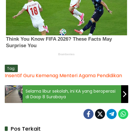
Tag:
Insentif Guru
Kemenag
Menteri Agama
Pendidikan
Selama libur sekolah, ini KA yang beroperasi
di Daop 8 Surabaya
Pos Terkait
Kabar