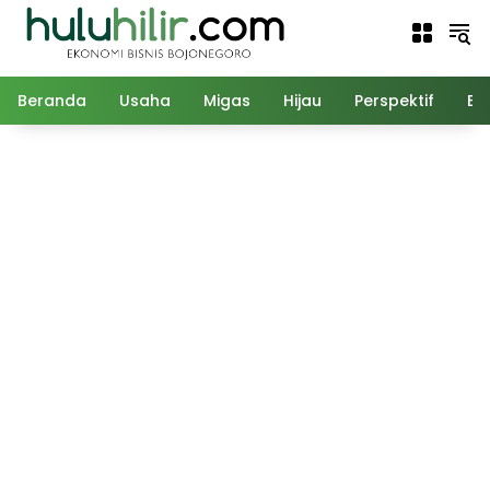
Langsung
ke
konten
Beranda
Usaha
Migas
Hijau
Perspektif
Ed