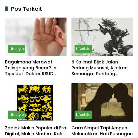
Pos Terkait
Lifestyle
Lifestyle
Bagaimana Merawat
5 Kalimat Bijak Jalan
Telinga yang Benar? Ini
Pedang Musashi, Ajarkan
Tips dari Dokter RSUD
Semangat Pantang
Sosodoro Djatikoesomo
Menyerah
Bojonegoro
Lifestyle
Lifestyle
Zodiak Makin Populer di Era
Cara Simpel Tapi Ampuh
Digital, Makin Modern Kok
Melunakkan Hati Pasangan