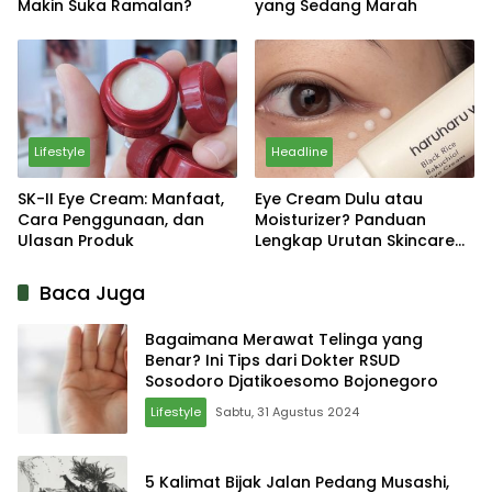
Makin Suka Ramalan?
yang Sedang Marah
Lifestyle
Headline
SK-II Eye Cream: Manfaat,
Eye Cream Dulu atau
Cara Penggunaan, dan
Moisturizer? Panduan
Ulasan Produk
Lengkap Urutan Skincare
yang Tepat
Baca Juga
Bagaimana Merawat Telinga yang
Benar? Ini Tips dari Dokter RSUD
Sosodoro Djatikoesomo Bojonegoro
Lifestyle
Sabtu, 31 Agustus 2024
5 Kalimat Bijak Jalan Pedang Musashi,