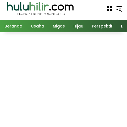
Langsung
ke
konten
Beranda
Usaha
Migas
Hijau
Perspektif
Ed