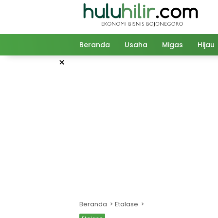
Langsung
ke
konten
Beranda
Usaha
Migas
Hijau
×
Beranda
Etalase