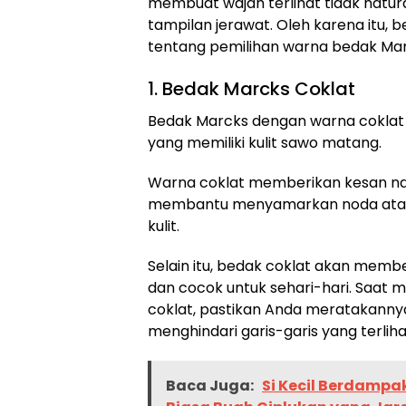
membuat wajah terlihat tidak natu
tampilan jerawat. Oleh karena itu, ber
tentang pemilihan warna bedak Mar
1. Bedak Marcks Coklat
Bedak Marcks dengan warna coklat
yang memiliki kulit sawo matang.
Warna coklat memberikan kesan nat
membantu menyamarkan noda atau
kulit.
Selain itu, bedak coklat akan memb
dan cocok untuk sehari-hari. Saat 
coklat, pastikan Anda meratakanny
menghindari garis-garis yang terliha
Baca Juga:
Si Kecil Berdampa