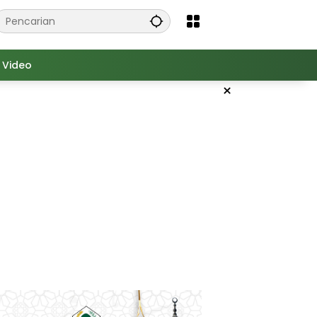
Video
×