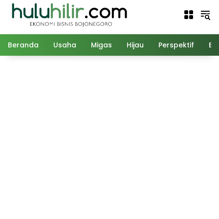
Langsung
ke
konten
Beranda
Usaha
Migas
Hijau
Perspektif
Ed