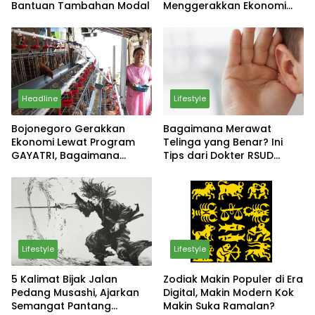
Bantuan Tambahan Modal
Menggerakkan Ekonomi
Daerah
Headline
Lifestyle
Bojonegoro Gerakkan
Bagaimana Merawat
Ekonomi Lewat Program
Telinga yang Benar? Ini
GAYATRI, Bagaimana
Tips dari Dokter RSUD
Hasilnya?
Sosodoro Djatikoesomo
Bojonegoro
Lifestyle
Lifestyle
5 Kalimat Bijak Jalan
Zodiak Makin Populer di Era
Pedang Musashi, Ajarkan
Digital, Makin Modern Kok
Semangat Pantang
Makin Suka Ramalan?