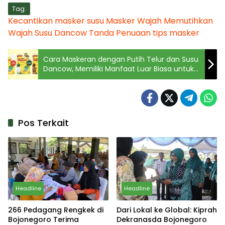
Tag:
Kecantikan
masker susu
Masker Wajah
Memutihkan
Wajah
Susu Dancow
Tanda Penuaan
tips masker
Cara Maskeran dengan Putih Telur dan Susu
Dancow, Memiliki Manfaat Luar Biasa untuk
Kulit
Pos Terkait
Headline
Headline
266 Pedagang Rengkek di
Dari Lokal ke Global: Kiprah
Bojonegoro Terima
Dekranasda Bojonegoro