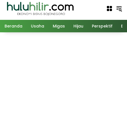
Langsung
ke
konten
Beranda
Usaha
Migas
Hijau
Perspektif
Ed