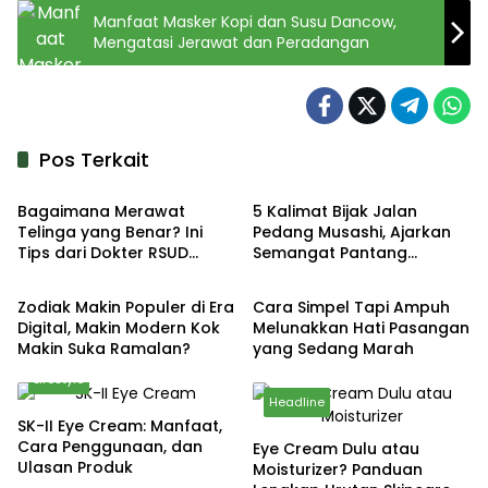
Manfaat Masker Kopi dan Susu Dancow,
Mengatasi Jerawat dan Peradangan
Pos Terkait
Lifestyle
Lifestyle
Bagaimana Merawat
5 Kalimat Bijak Jalan
Telinga yang Benar? Ini
Pedang Musashi, Ajarkan
Tips dari Dokter RSUD
Semangat Pantang
Lifestyle
Lifestyle
Sosodoro Djatikoesomo
Menyerah
Bojonegoro
Zodiak Makin Populer di Era
Cara Simpel Tapi Ampuh
Digital, Makin Modern Kok
Melunakkan Hati Pasangan
Makin Suka Ramalan?
yang Sedang Marah
Lifestyle
Headline
SK-II Eye Cream: Manfaat,
Cara Penggunaan, dan
Eye Cream Dulu atau
Ulasan Produk
Moisturizer? Panduan