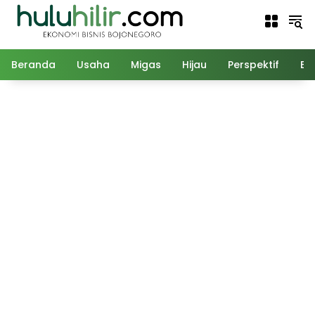
Langsung
ke
konten
Beranda
Usaha
Migas
Hijau
Perspektif
Ed