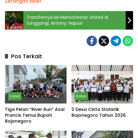
Serangan siber
Transfernya ke Manschester United di
tunggangi, Antony: Hapus!
Pos Terkait
Kabar
Kabar
Tiga Pelari “River Run” Asal
3 Desa Cinta Statistik
Prancis Temui Bupati
Bojonegoro Tahun 2026
Bojonegoro