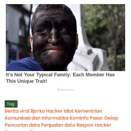
Tag:
Berita viral
Bjorka
Hacker
Idiot
Kementrian
Komunikasi dan Informatika
Kominfo
Pasar Gelap
Pencurian data
Penjualan data
Respon Hacker