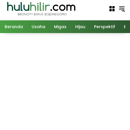
Langsung
ke
konten
Beranda
Usaha
Migas
Hijau
Perspektif
Ed