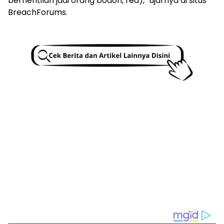
berhentilah jadi orang bodoh, red),” ujarnya di situs
BreachForums.