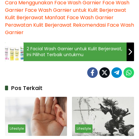
Cara Menggunakan Face Wash Garnier
Face Wash
Garnier
Face Wash Garnier untuk Kulit Berjerawat
Kulit Berjerawat
Manfaat Face Wash Garnier
Perawatan Kulit Berjerawat
Rekomendasi Face Wash
Garnier
2 Facial Wash Garnier untuk Kulit Berjerawat,
Ini Pilihat Terbaik untukmu
Pos Terkait
Lifestyle
Lifestyle