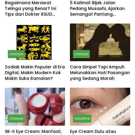
Bagaimana Merawat
5 Kalimat Bijak Jalan
Telinga yang Benar? Ini
Pedang Musashi, Ajarkan
Tips dari Dokter RSUD
Semangat Pantang
Sosodoro Djatikoesomo
Menyerah
Bojonegoro
Lifestyle
Lifestyle
Zodiak Makin Populer di Era
Cara Simpel Tapi Ampuh
Digital, Makin Modern Kok
Melunakkan Hati Pasangan
Makin Suka Ramalan?
yang Sedang Marah
Lifestyle
Headline
SK-II Eye Cream: Manfaat,
Eye Cream Dulu atau