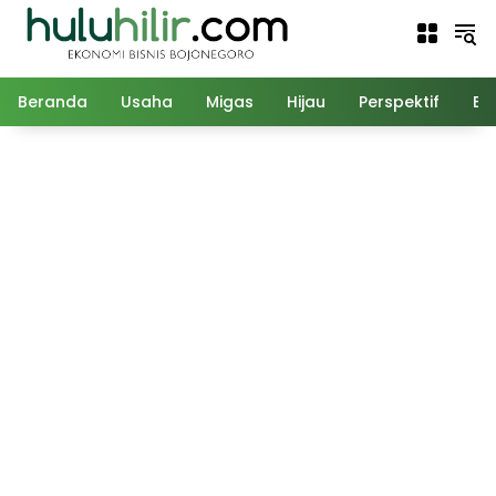
Langsung
ke
konten
Beranda
Usaha
Migas
Hijau
Perspektif
Ed