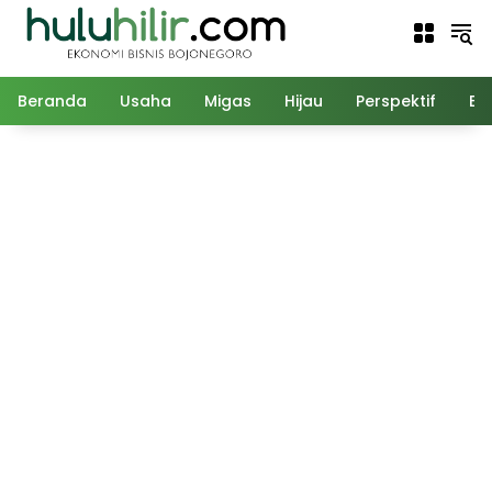
Langsung
ke
konten
Beranda
Usaha
Migas
Hijau
Perspektif
Ed