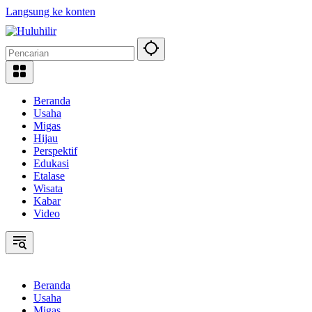
Langsung ke konten
Beranda
Usaha
Migas
Hijau
Perspektif
Edukasi
Etalase
Wisata
Kabar
Video
Beranda
Usaha
Migas