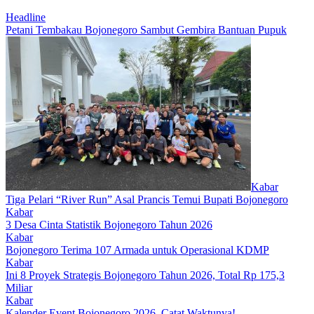
Headline
Petani Tembakau Bojonegoro Sambut Gembira Bantuan Pupuk
Kabar
Tiga Pelari “River Run” Asal Prancis Temui Bupati Bojonegoro
Kabar
3 Desa Cinta Statistik Bojonegoro Tahun 2026
Kabar
Bojonegoro Terima 107 Armada untuk Operasional KDMP
Kabar
Ini 8 Proyek Strategis Bojonegoro Tahun 2026, Total Rp 175,3
Miliar
Kabar
Kalender Event Bojonegoro 2026, Catat Waktunya!