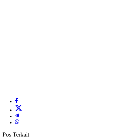
Pos Terkait