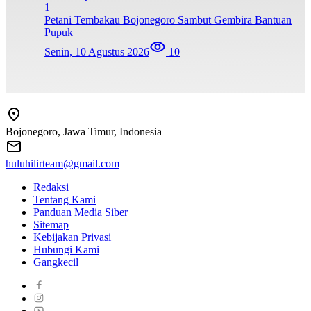
1
Petani Tembakau Bojonegoro Sambut Gembira Bantuan
Pupuk
Senin, 10 Agustus 2026
10
Bojonegoro, Jawa Timur, Indonesia
huluhilirteam@gmail.com
Redaksi
Tentang Kami
Panduan Media Siber
Sitemap
Kebijakan Privasi
Hubungi Kami
Gangkecil