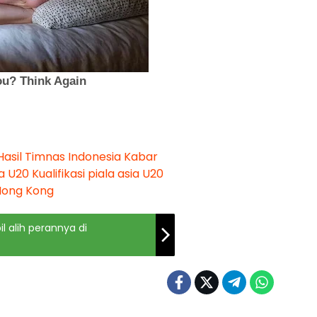
Hasil Timnas Indonesia
Kabar
ia U20
Kualifikasi piala asia U20
Hong Kong
l alih perannya di