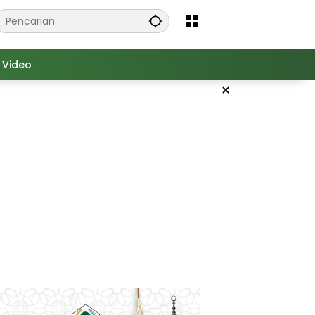
Video
×