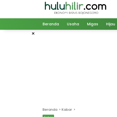
Langsung
ke
konten
Beranda
Usaha
Migas
Hijau
×
Beranda
Kabar