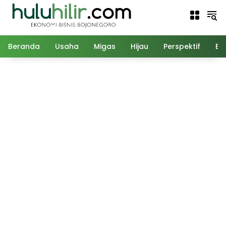
Langsung
ke
konten
Beranda
Usaha
Migas
Hijau
Perspektif
Ed