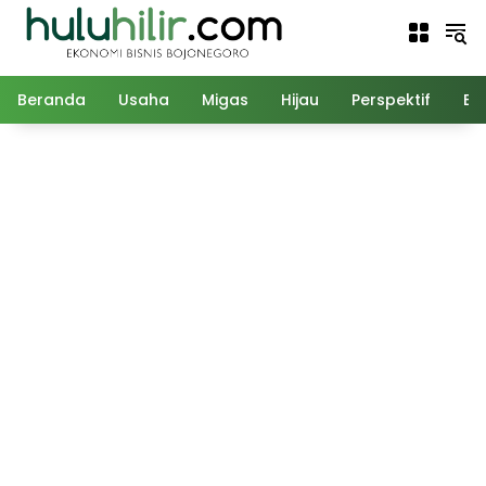
Langsung
ke
konten
Beranda
Usaha
Migas
Hijau
Perspektif
Ed