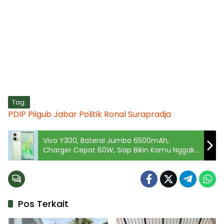
Tag:
PDIP
Pilgub Jabar
Politik
Ronal Surapradja
Vivo Y300, Baterai Jumbo 6500mAh,
Charger Cepat 60W, Siap Bikin Kamu Nggak
Perlu Khawatir Lowbat!
Pos Terkait