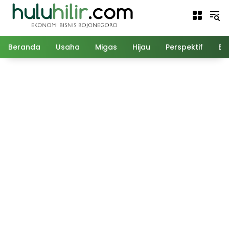
Langsung
ke
konten
Beranda
Usaha
Migas
Hijau
Perspektif
Ed