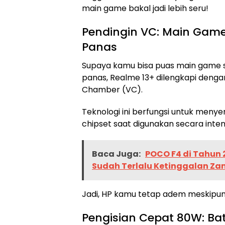
main game bakal jadi lebih seru!
Pendingin VC: Main Gam
Panas
Supaya kamu bisa puas main game s
panas, Realme 13+ dilengkapi denga
Chamber (VC).
Teknologi ini berfungsi untuk menye
chipset saat digunakan secara intens
Baca Juga:
POCO F4 di Tahun 
Sudah Terlalu Ketinggalan Z
Jadi, HP kamu tetap adem meskipun l
Pengisian Cepat 80W: Ba