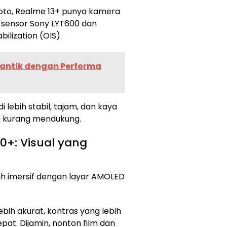
oto, Realme 13+ punya kamera
sensor Sony LYT600 dan
ilization (OIS).
i Cantik dengan Performa
di lebih stabil, tajam, dan kaya
ya kurang mendukung.
0+: Visual yang
ih imersif dengan layar AMOLED
bih akurat, kontras yang lebih
epat. Dijamin, nonton film dan