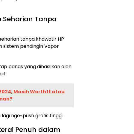
e Seharian Tanpa
eharian tanpa khawatir HP
n sistem pendingin Vapor
rap panas yang dihasilkan oleh
if.
2024, Masih Worth It atau
aman?
agi nge-push grafis tinggi.
terai Penuh dalam