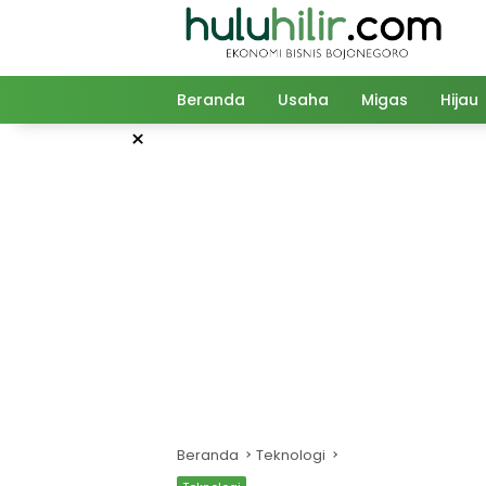
Langsung
ke
konten
Beranda
Usaha
Migas
Hijau
×
Beranda
Teknologi