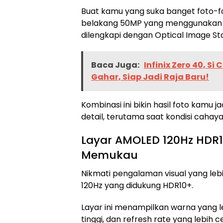
Buat kamu yang suka banget foto-f
belakang 50MP yang menggunakan 
dilengkapi dengan Optical Image Stab
Baca Juga:
Infinix Zero 40, S
Gahar, Siap Jadi Raja Baru!
Kombinasi ini bikin hasil foto kamu ja
detail, terutama saat kondisi caha
Layar AMOLED 120Hz HDR1
Memukau
Nikmati pengalaman visual yang leb
120Hz yang didukung HDR10+.
Layar ini menampilkan warna yang le
tinggi, dan refresh rate yang lebih c