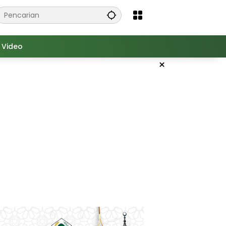
Video
×